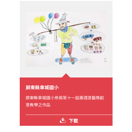
屏東縣車城國小
屏東縣車城國小參與第十一屆廣達游藝獎創
意教學之作品
下載