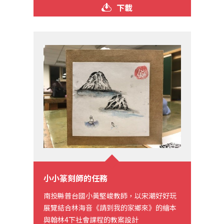
下載
小小篆刻師的任務
南投縣普台國小黃堅峻教師，以宋潮好好玩
展覽結合林海音《請到我的家鄉來》的繪本
與翰林4下社會課程的教案設計