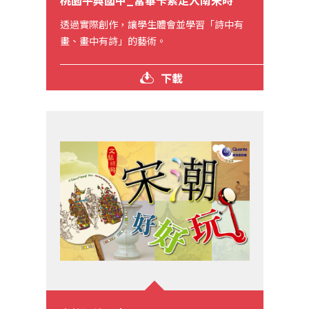
桃園平興國中_當畢卡索走入南宋時
透過實際創作，讓學生體會並學習「詩中有
畫、畫中有詩」的藝術。
下載