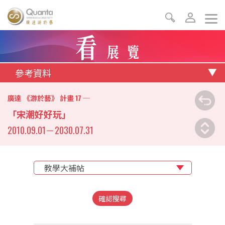
看
展覽
參考資料
17
廣達 《游於藝》 計畫
─
「宋潮好好玩」
2010.09.01
－
2030.07.31
教學大補帖
確認搜尋