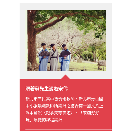
跟著蘇先生漫遊宋代
新北市三民高中曹翡珊教師、新北市青山國
中小張晨曦教師所設計之結合南一國文八上
課本蘇軾〈記承天寺夜遊〉、「宋潮好好
玩」展覽的課程設計