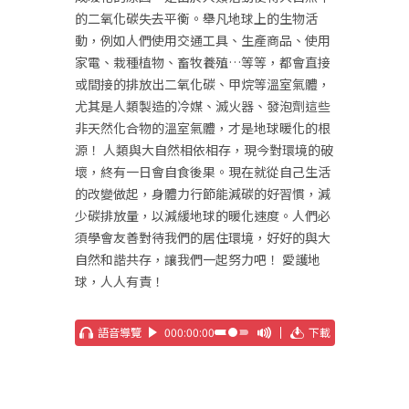
的二氧化碳失去平衡。舉凡地球上的生物活
動，例如人們使用交通工具、生產商品、使用
家電、栽種植物、畜牧養殖…等等，都會直接
或間接的排放出二氧化碳、甲烷等溫室氣體，
尤其是人類製造的冷媒、滅火器、發泡劑這些
非天然化合物的溫室氣體，才是地球暖化的根
源！ 人類與大自然相依相存，現今對環境的破
壞，終有一日會自食後果。現在就從自己生活
的改變做起，身體力行節能減碳的好習慣，減
少碳排放量，以減緩地球的暖化速度。人們必
須學會友善對待我們的居住環境，好好的與大
自然和諧共存，讓我們一起努力吧！ 愛護地
球，人人有責！
語音導覽
000:00:00
下載