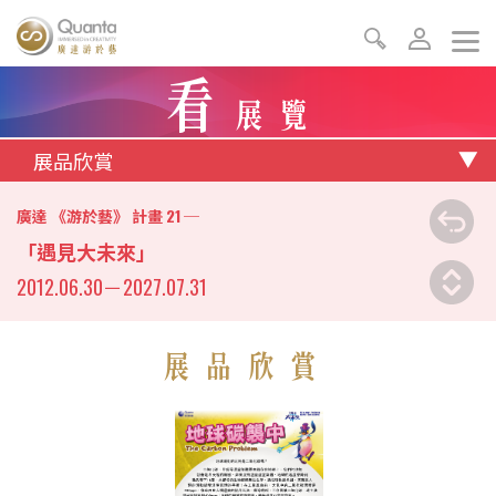
看
展覽
展品欣賞
21
廣達 《游於藝》 計畫
─
「遇見大未來」
2012.06.30
－
2027.07.31
展品欣賞