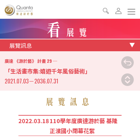
看
展覽
展覽訊息
29
廣達 《游於藝》 計畫
─
「生活畫市集:嬉遊千年風俗藝術」
2021.07.03
－
2036.07.31
展覽訊息
2022.03.18
110學年度廣達游於藝 基隆
正濱國小閉幕花絮