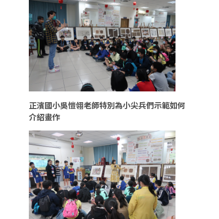
正濱國小吳愷翎老師特別為小尖兵們示範如何
介紹畫作