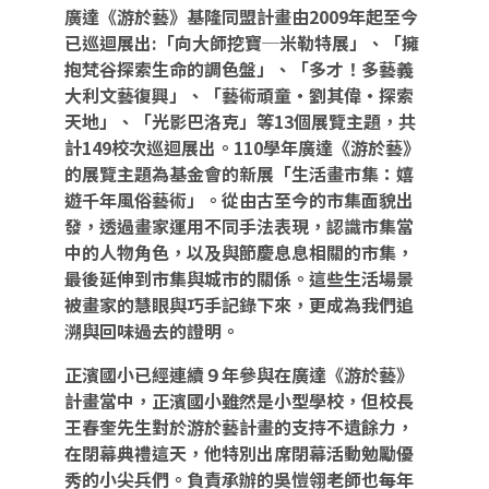
廣達《游於藝》基隆同盟計畫由2009年起至今
已巡迴展出:「向大師挖寶─米勒特展」、「擁
抱梵谷探索生命的調色盤」、「多才！多藝義
大利文藝復興」、「藝術頑童‧劉其偉‧探索
天地」、「光影巴洛克」等13個展覽主題，共
計149校次巡迴展出。110學年廣達《游於藝》
的展覽主題為基金會的新展「生活畫市集：嬉
遊千年風俗藝術」。從由古至今的市集面貌出
發，透過畫家運用不同手法表現，認識市集當
中的人物角色，以及與節慶息息相關的市集，
最後延伸到市集與城市的關係。這些生活場景
被畫家的慧眼與巧手記錄下來，更成為我們追
溯與回味過去的證明。
正濱國小已經連續９年參與在廣達《游於藝》
計畫當中，正濱國小雖然是小型學校，但校長
王春奎先生對於游於藝計畫的支持不遺餘力，
在閉幕典禮這天，他特別出席閉幕活動勉勵優
秀的小尖兵們。負責承辦的吳愷翎老師也每年