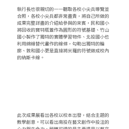
執行長也很親切的一一聽取各校小尖兵導覽並
合照，各校小尖兵都非常盡責，將自己所做的
成果完整詳盡的介紹給參與的來賓，民和國小
將回收的寶特瓶蓋作為圓形的符號基礎、竹山
國小製作了獨特的實體學習物件、北投國小也
利用綿線替代畫作的線條，勾勒出獨特的輪
廓、敦和國小更是直接將米羅的符號做成校內
的納斯卡線。
此次成果展看出各校以校本出發，結合主題的
教學創意。可以看出南投在藝文創作中投注的
心力與生命力，稍嫌可惜的是主要還是以藝文