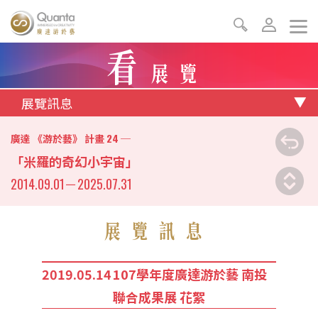
看
展覽
展覽訊息
24
廣達 《游於藝》 計畫
─
「米羅的奇幻小宇宙」
2014.09.01
－
2025.07.31
展覽訊息
2019.05.14
107學年度廣達游於藝 南投
聯合成果展 花絮