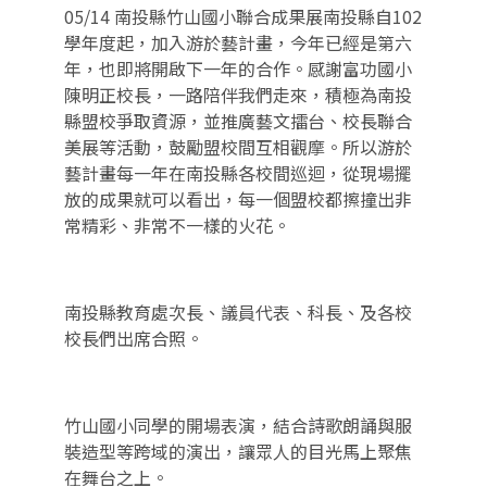
05/14 南投縣竹山國小聯合成果展南投縣自102
學年度起，加入游於藝計畫，今年已經是第六
年，也即將開啟下一年的合作。感謝富功國小
陳明正校長，一路陪伴我們走來，積極為南投
縣盟校爭取資源，並推廣藝文擂台、校長聯合
美展等活動，鼓勵盟校間互相觀摩。所以游於
藝計畫每一年在南投縣各校間巡迴，從現場擺
放的成果就可以看出，每一個盟校都擦撞出非
常精彩、非常不一樣的火花。
南投縣教育處次長、議員代表、科長、及各校
校長們出席合照。
竹山國小同學的開場表演，結合詩歌朗誦與服
裝造型等跨域的演出，讓眾人的目光馬上聚焦
在舞台之上。