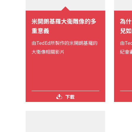
米開朗基羅大衛雕像的多
為什
重意義
兒如
由TedEd所製作的米開朗基羅的
由T
大衛像相關影片
紀會
下載