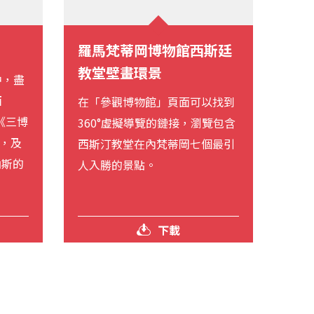
羅馬梵蒂岡博物館西斯廷
教堂壁畫環景
中，盡
西
在「參觀博物館」頁面可以找到
）的《三博
360°虛擬導覽的鏈接，瀏覽包含
），及
西斯汀教堂在內梵蒂岡七個最引
納斯的
人入勝的景點。
下載