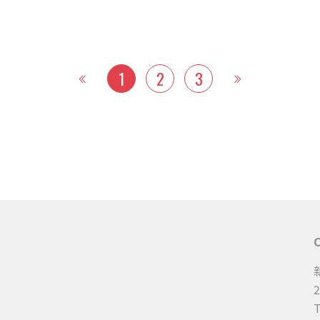
1
2
3
《
》
2
T