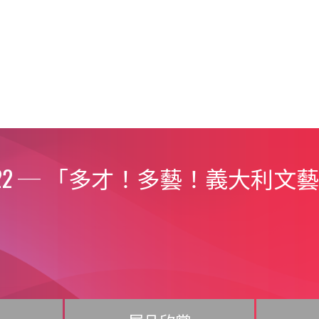
22
─
「多才！多藝！義大利文藝