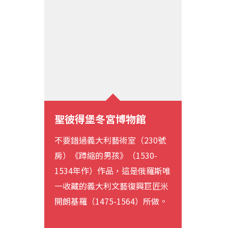
聖彼得堡冬宮博物館
不要錯過義大利藝術室（230號
房）《蹲縮的男孩》（1530-
1534年作）作品，這是俄羅斯唯
一收藏的義大利文藝復興巨匠米
開朗基羅（1475-1564）所做。