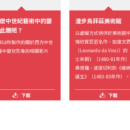
麼中世紀藝術中的嬰
漫步烏菲茲美術館
此醜陋？
以虛擬方式徜徉於美術館
情欣賞巨匠名作，如達文
edEd所製作的關於西方中世
（Leonardo da Vinci
畫中嬰兒形象的相關影片
士來朝》（1480-81年作
桑德羅·波提切利的《維
誕生》（1483-85年作）。
下載
下載