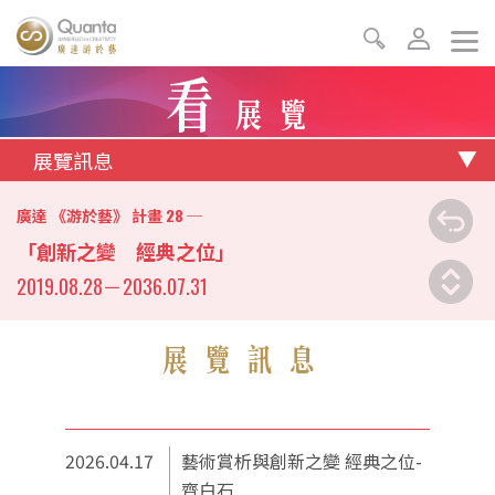
看
展覽
展覽訊息
28
廣達 《游於藝》 計畫
─
「創新之變 經典之位」
2019.08.28
－
2036.07.31
展覽訊息
2026.04.17
藝術賞析與創新之變 經典之位-
齊白石